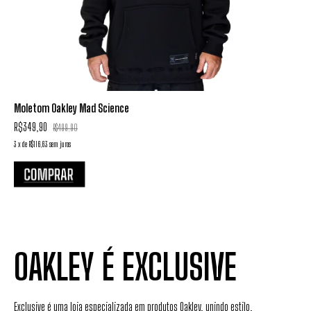
Moletom Oakley Mad Science
R$349,90
R$499,90
3
x
de
R$116,63
sem juros
3
OAKLEY É EXCLUSIVE
Exclusive é uma loja especializada em produtos Oakley, unindo estilo,