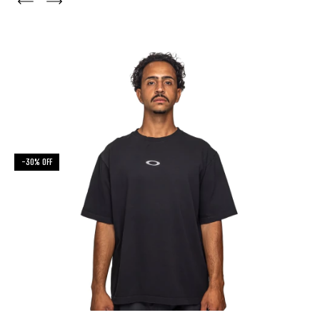
-
30
%
OFF