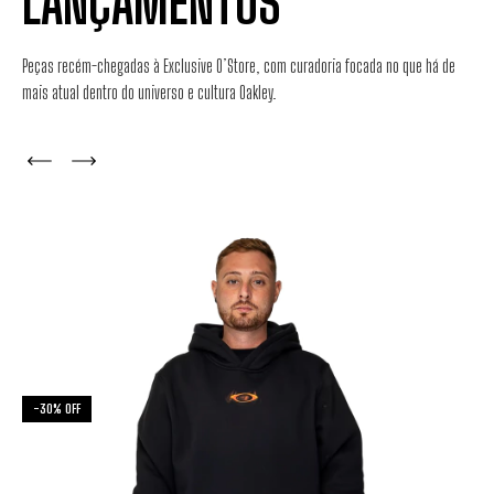
LANÇAMENTOS
-
30
%
OFF