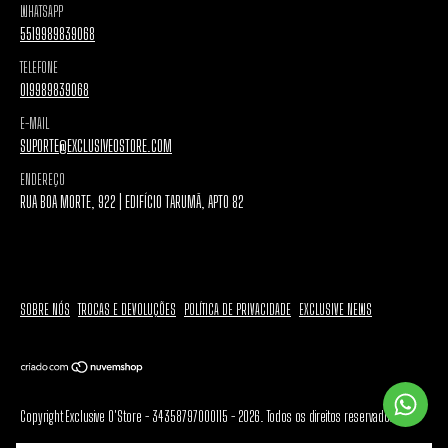
WHATSAPP
5519989839068
TELEFONE
019989839068
E-MAIL
SUPORTE@EXCLUSIVEOSTORE.COM
ENDEREÇO
RUA BOA MORTE, 922 | EDIFÍCIO TARUMÃ, APTO 82
SOBRE NÓS
TROCAS E DEVOLUÇÕES
POLÍTICA DE PRIVACIDADE
EXCLUSIVE NEWS
Copyright Exclusive O'Store - 34358797000115 - 2026. Todos os direitos reservados.