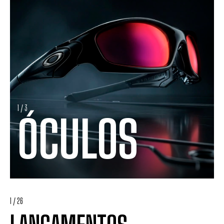
1 / 3
ÓCULOS
1
/
26