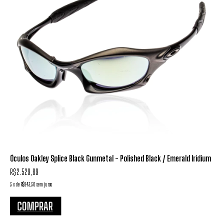
Óculos Oakley Splice Black Gunmetal - Polished Black / Emerald Iridium
R$2.529,89
3
x
de
R$843,30
sem juros
3